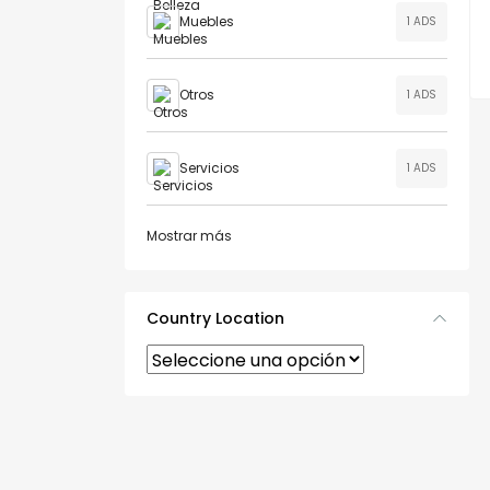
Muebles
1 ADS
Otros
1 ADS
Servicios
1 ADS
Mostrar más
Country Location