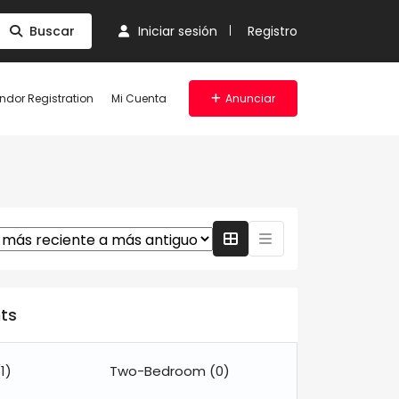
Buscar
Iniciar sesión
Registro
ndor Registration
Mi Cuenta
Anunciar
nts
1)
Two-Bedroom
(0)