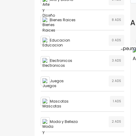
Bienes Raices
8 ADS
A
Educacion
0 ADS
Electronicos
3 ADS
Juegos
2 ADS
Mascotas
1 ADS
Moda y Belleza
2 ADS