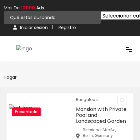
Mas De
10000
Ads.
Iniciar sesión
Registro
Hogar
Bungalows
Mansion with Private
Presentado
Pool and
Landscaped Garden
Biebricher Straße,
Berlin, Germany