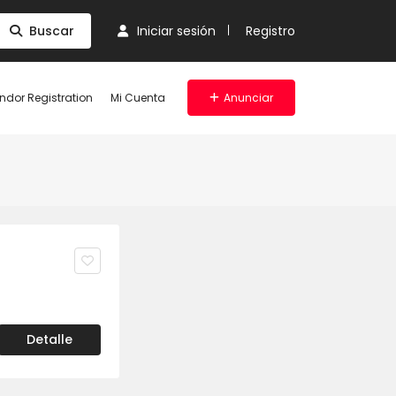
Buscar
Iniciar sesión
Registro
ndor Registration
Mi Cuenta
Anunciar
Detalle