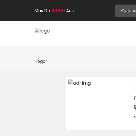
Mas De
10000
Ads.
Hogar
J
P