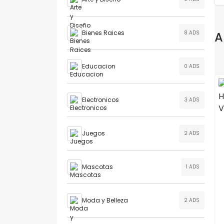
Bienes Raices
8 ADS
A
Educacion
0 ADS
Electronicos
3 ADS
Juegos
2 ADS
Mascotas
1 ADS
Moda y Belleza
2 ADS