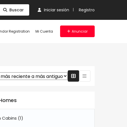
Buscar
Iniciar sesión
Registro
ndor Registration
Mi Cuenta
Anunciar
n Homes
n Cabins
(1)