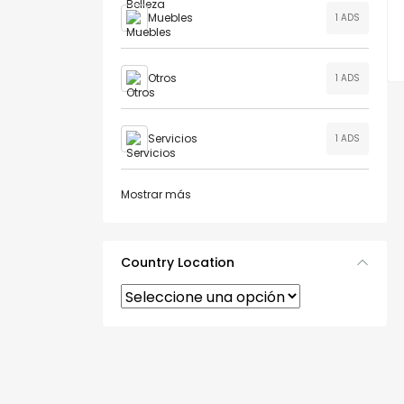
Muebles
1 ADS
Otros
1 ADS
Servicios
1 ADS
Mostrar más
Country Location