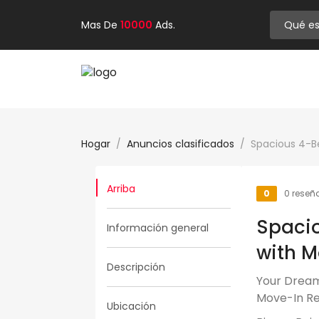
Mas De
10000
Ads.
Hogar
Anuncios clasificados
Spacious 4-
Arriba
0
0 reseñ
Spaci
Información general
with M
Descripción
Your Dream
Move-In R
Ubicación