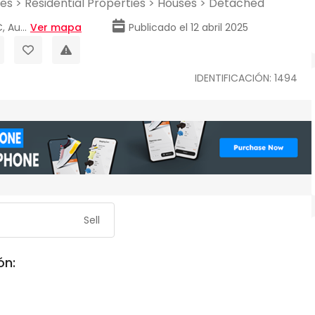
ces
>
Residential Properties
>
Houses
>
Detached
, Au...
Ver mapa
Publicado el 12 abril 2025
IDENTIFICACIÓN: 1494
Sell
ón: