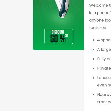
Welcome to
in a peacef
anyone loo
features:
4 spac
A large
Fully e
Privat
Landsc
evenin
Nearby
transp