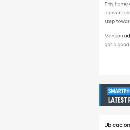
This home o
convenience
step towar
Mention
ad
get a good
Ubicación