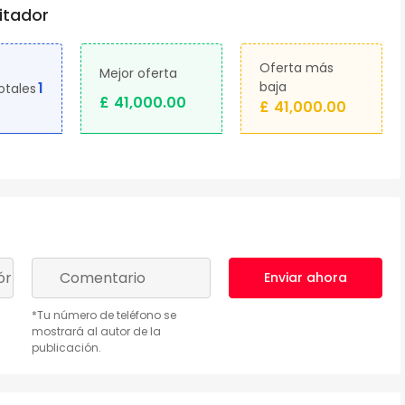
citador
Oferta más
Mejor oferta
1
baja
otales
£
41,000.00
£
41,000.00
Enviar ahora
*Tu número de teléfono se
mostrará al autor de la
publicación.