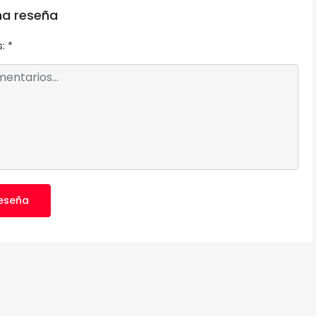
na reseña
s:
*
reseña