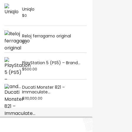
Uniqlo
$0
Reloj ferragamo original
$0
PlayStation 5 (PS5) – Brand...
$500.00
Ducati Monster 821 –
Immaculate...
$110,000.00